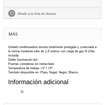
Añadir a la lista de deseos
MÁS
Unidad condensadora remota totalmente protegida y conectada a
la vitrina mediante tubo de 1,8 metros con carga de gas R-134a
incluida.
Doble iluminación led
Puertas correderas en metacrilato
Temperatura de trabajo +1º / +5º.
También disponible en: Plata, Nogal, Negro, Blanco.
Información adicional
Luz
Sí