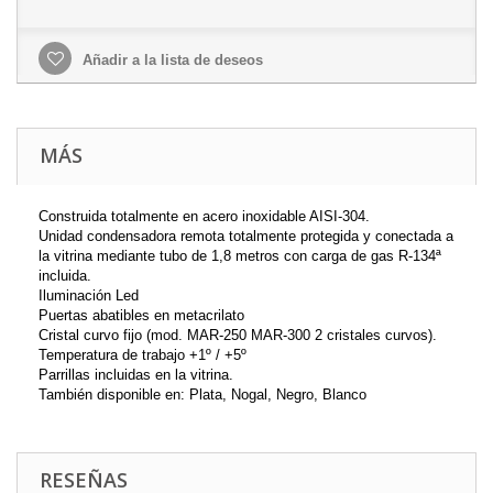
Añadir a la lista de deseos
MÁS
Construida totalmente en acero inoxidable AISI-304.
Unidad condensadora remota totalmente protegida y conectada a
la vitrina mediante tubo de 1,8 metros con carga de gas R-134ª
incluida.
Iluminación Led
Puertas abatibles en metacrilato
Cristal curvo fijo (mod. MAR-250 MAR-300 2 cristales curvos).
Temperatura de trabajo +1º / +5º
Parrillas incluidas en la vitrina.
También disponible en: Plata, Nogal, Negro, Blanco
RESEÑAS